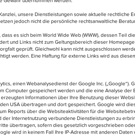
eine Gewähr übernommen werden.
Kanzlei, unsere Dienstleistungen sowie aktuelle rechtliche E
etzen jedoch nicht die persönliche rechtsanwaltliche Beratun
in, dass es sich beim World Wide Web (WWW), dessen Teil d
ndert und Links nicht zum Geltungsbereich dieser Homepage
gfalt geprüft. Gleichwohl kann nicht ausgeschlossen werden,
htigt werden. Eine Haftung für externe Links wird aus diese
tics, einen Webanalysedienst der Google Inc. („Google“). 
hrem Computer gespeichert werden und die eine Analyse der
erzeugten Informationen über Ihre Benutzung dieser Website 
 den USA übertragen und dort gespeichert. Google wird die
um Reports über die Websiteaktivitäten für die Websitebe
d der Internetnutzung verbundene Dienstleistungen zu erbri
itte übertragen, sofern dies gesetzlich vorgeschrieben oder
ogle wird in keinem Fall Ihre IP-Adresse mit anderen Daten