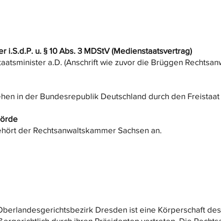
r i.S.d.P. u. § 10 Abs. 3 MDStV (Medienstaatsvertrag)
aatsminister a.D. (Anschrift wie zuvor die Brüggen Rechtsan
iehen in der Bundesrepublik Deutschland durch den Freistaat
hörde
ehört der Rechtsanwaltskammer Sachsen an.
erlandesgerichtsbezirk Dresden ist eine Körperschaft des 
ußergerichtlich durch ihren Präsidenten vertreten. Die Rech