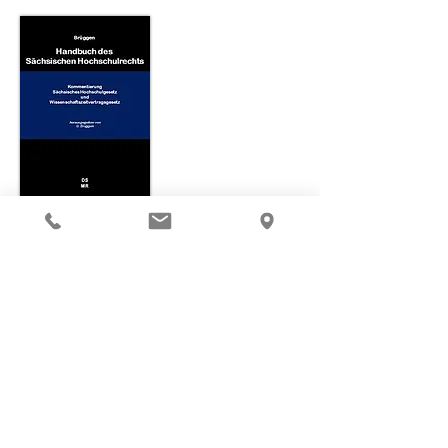
Brüggen, Georg
(Hrsg.)
Handbuch des Sächsischen
Hochschulrechts
Kommentar des Sächsischen
Hochschulgesetzes und des
Wissenschaftszeitvertragsgesetzes
Dresdner Sachbuchverlag Medien &
Recht GmbH
, Dresden 2011, 1. Auflage
ISBN:
978-3-938526-03-3
Seiten: 1.174