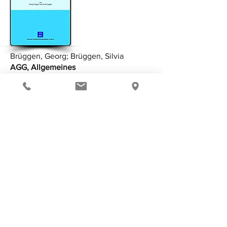
Brüggen, Georg; Brüggen, Silvia
AGG, Allgemeines
Gleichbehandlungsgesetz
Kurzkommentar und Textsammlung von
Georg Brüggen u. Silvia Brüggen
Dresdner Sachbuchverlag Medien und
Recht, Dresden 2008
ISBN:
978-3-938526-01-9
Seiten: 205
Preis: 9,50 EUR
KAUFEN
Eintrag im Katalog der Deutschen
Nationalbibliothek